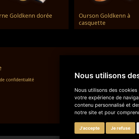
rne Goldkenn dorée
Ourson Goldkenn à
Lire La Suite
Lire La Suite
casquette
e
CD Group
Nous utilisons de
 de confidentialité
Choco Diffusion SA
Swiss Dream Chocolate
Nous utilisons des cookies 
La Semeuse SA
votre expérience de navigat
contenu personnalisé et des 
notre site et pour comprend
J'accepte
Je refuse