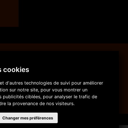
Fabriqué en Suisse
s cookies
Tous nos produits sont conçus, fabriqués
et emballés en Suisse.
et d'autres technologies de suivi pour améliorer
ion sur notre site, pour vous montrer un
publicités ciblées, pour analyser le trafic de
re la provenance de nos visiteurs.
Changer mes préférences