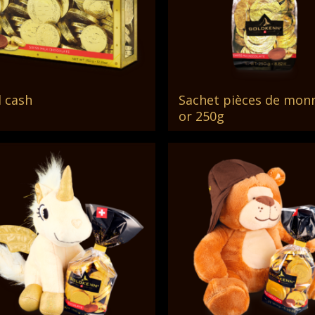
 cash
Sachet pièces de mon
Lire La Suite
Lire La Suite
or 250g