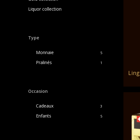
Liquor collection
Type
Monnaie
5
Pralinés
1
Ling
Occasion
Cadeaux
3
Enfants
5