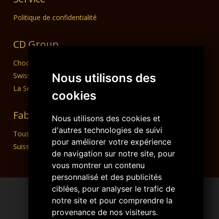
Politique de confidentialité
CD Group
Choco Diffusion SA
Swiss Dream Chocolate
Nous utilisons des
La Semeuse SA
cookies
Fabriqué en Suisse
Nous utilisons des cookies et
d'autres technologies de suivi
Tous nos produits sont conçus, fabriqués et emballés en
pour améliorer votre expérience
Suisse.
de navigation sur notre site, pour
vous montrer un contenu
personnalisé et des publicités
ciblées, pour analyser le trafic de
notre site et pour comprendre la
provenance de nos visiteurs.