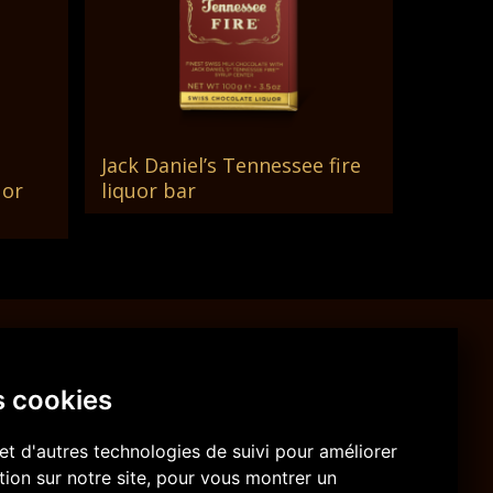
Jack Daniel’s Tennessee fire
Lire La Suite
uor
liquor bar
Fabriqué en Suisse
s cookies
Tous nos produits sont conçus, fabriqués
et emballés en Suisse.
et d'autres technologies de suivi pour améliorer
ion sur notre site, pour vous montrer un