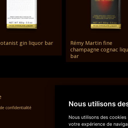
otanist gin liquor bar
Rémy Martin fine
Lire La Suite
Lire La Suite
champagne cognac liq
bar
e
CD Group
Nous utilisons de
 de confidentialité
Choco Diffusion SA
Swiss Dream Chocolate
Nous utilisons des cookies 
La Semeuse SA
votre expérience de navigat